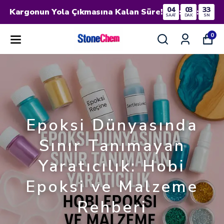
04
03
33
Kargonun Yola Çıkmasına Kalan Süre!
:
:
SAAT
DAK
SN
0
Epoksi Dünyasında
Sınır Tanımayan
Yaratıcılık: Hobi
Epoksi ve Malzeme
Rehberi