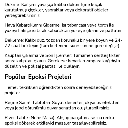
Dökme: Karışımı yavaşça kalıba dökün. İçine küçük
kurutulmuş çiçekler, yapraklar veya dekoratif objeler
yerleştirebilirsiniz.
Hava Kabarcıklarını Giderme: Isı tabancası veya torch ile
yüzeyi hafifçe ısıtarak kabarcıkları yüzeye çıkarın ve patlatın.
Bekleme: Kalıbı düz, tozdan korunaklı bir yere koyun ve 24-
72 saat bekleyin (tam kürlenme süresi ürüne göre değişir).
Kalıptan Çıkarma ve Son İşlemler: Tamamen sertleştikten
sonra kalıptan çıkarın. Gerekirse kenarları zımpara kağıdıyla
düzeltin ve polisaj pastası ile cilalayın.
Popüler Epoksi Projeleri
Temel teknikleri öğrendikten sonra deneyebileceğiniz
projeler:
Reçine Sanat Tabloları: Soyut desenler, okyanus efektleri
veya jeod görünümlü duvar sanatları oluşturabilirsiniz.
River Table (Nehir Masa): Ahşap parçaları arasına renkli
epoksi dökerek etkileyici masalar tasarlayabilirsiniz.