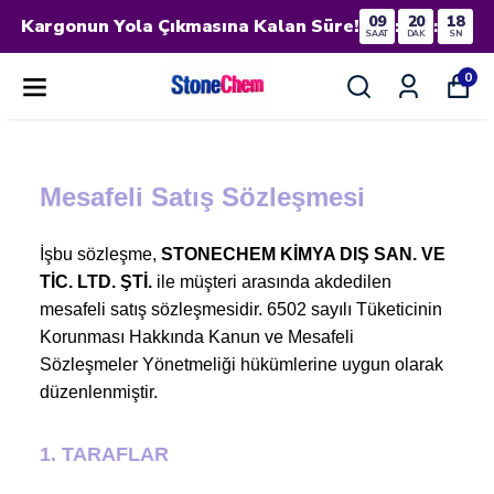
09
20
18
Kargonun Yola Çıkmasına Kalan Süre!
:
:
SAAT
DAK
SN
0
Mesafeli Satış Sözleşmesi
İşbu sözleşme,
STONECHEM KİMYA DIŞ SAN. VE
TİC. LTD. ŞTİ.
ile müşteri arasında akdedilen
mesafeli satış sözleşmesidir. 6502 sayılı Tüketicinin
Korunması Hakkında Kanun ve Mesafeli
Sözleşmeler Yönetmeliği hükümlerine uygun olarak
düzenlenmiştir.
1. TARAFLAR