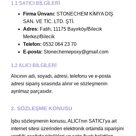
1.1 SATICI BİLGİLERİ
Firma Ünvanı:
STONECHEM KİMYA DIŞ
SAN. VE TİC. LTD. ŞTİ.
Adres:
Fatih, 11175 Bayırköy/Bilecik
Merkez/Bilecik
Telefon:
0532 064 23 70
E-posta:
Stonechemepoxy@gmail.com
1.2 ALICI BİLGİLERİ
Alıcının adı, soyadı, adresi, telefonu ve e-posta
adresi sipariş sırasında alınır ve sözleşmenin
ayrılmaz parçasıdır.
2. SÖZLEŞME KONUSU
İşbu sözleşmenin konusu, ALICI'nın SATICI'ya ait
internet sitesi üzerinden elektronik ortamda siparişini