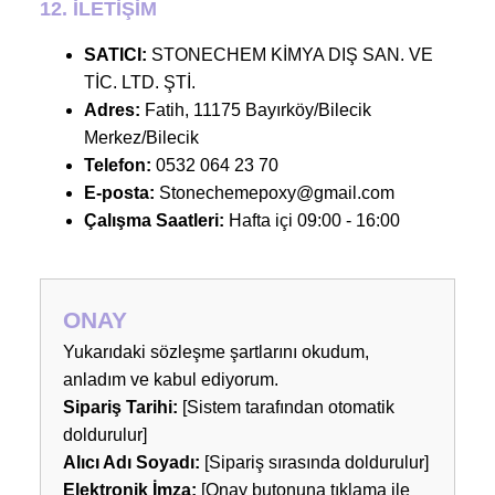
12. İLETİŞİM
SATICI:
STONECHEM KİMYA DIŞ SAN. VE
TİC. LTD. ŞTİ.
Adres:
Fatih, 11175 Bayırköy/Bilecik
Merkez/Bilecik
Telefon:
0532 064 23 70
E-posta:
Stonechemepoxy@gmail.com
Çalışma Saatleri:
Hafta içi 09:00 - 16:00
ONAY
Yukarıdaki sözleşme şartlarını okudum,
anladım ve kabul ediyorum.
Sipariş Tarihi:
[Sistem tarafından otomatik
doldurulur]
Alıcı Adı Soyadı:
[Sipariş sırasında doldurulur]
Elektronik İmza:
[Onay butonuna tıklama ile