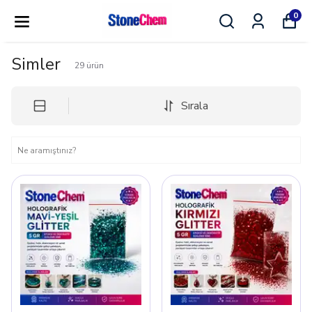
0
Simler
29
ürün
Sırala