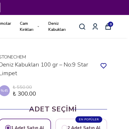
ımcılar
Cam
Deniz
0
Kırıkları
Kabukları
STONECHEM
Deniz Kabukları 100 gr – No:9 Star
Limpet
₺ 550.00
%
45
₺ 300.00
ADET SEÇİMİ
EN POPÜLER
1 Adet Satın Al
2 Adet Satın Al