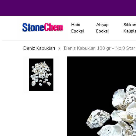
Hobi
Ahşap
Siliko
Epoksi
Epoksi
Kalıpl
Deniz Kabukları
Deniz Kabukları 100 gr – No:9 Sta