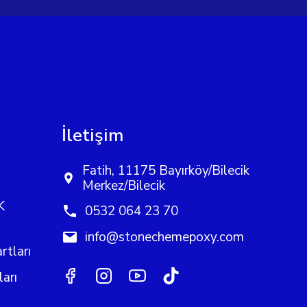
İletişim
Fatih, 11175 Bayırköy/Bilecik
Merkez/Bilecik
K
0532 064 23 70
info@stonechemepoxy.com
rtları
arı