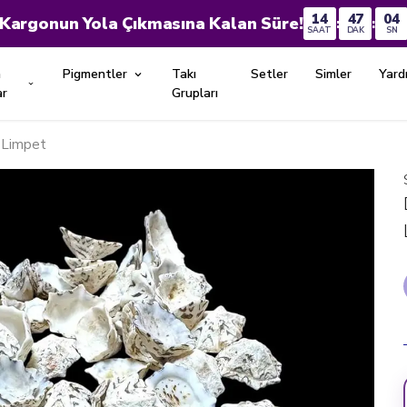
14
47
02
Kargonun Yola Çıkmasına Kalan Süre!
:
:
SAAT
DAK
SN
n
Pigmentler
Takı
Setler
Simler
Yard
ar
Grupları
r Limpet