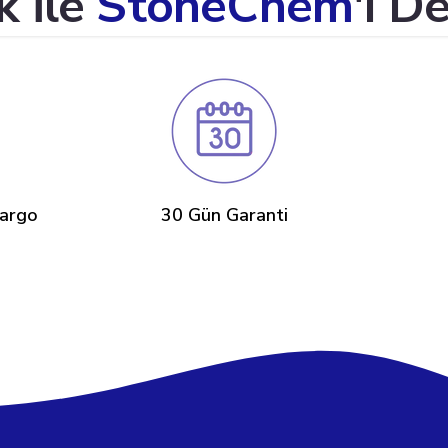
sk İle
StoneChem
'i D
Kargo
30 Gün Garanti