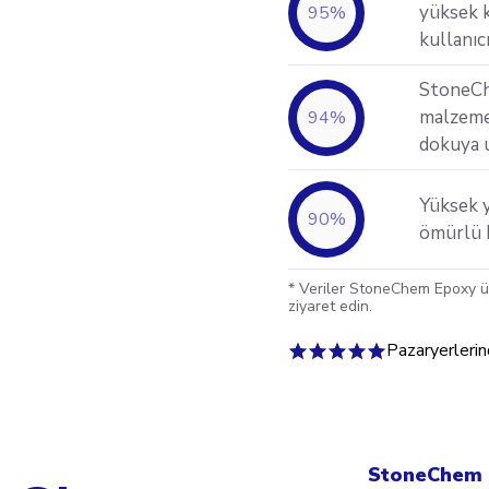
yüksek k
95
%
kullanıc
StoneCh
malzemel
94
%
dokuya 
Yüksek 
90
%
ömürlü k
* Veriler StoneChem Epoxy ür
ziyaret edin.
Pazaryerleri
StoneChem