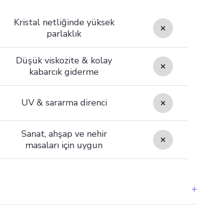
Kristal netliğinde yüksek
parlaklık
Düşük viskozite & kolay
kabarcık giderme
UV & sararma direnci
Sanat, ahşap ve nehir
masaları için uygun
 temizleyin, ardından A ve B bileşenlerini belirtilen oranda