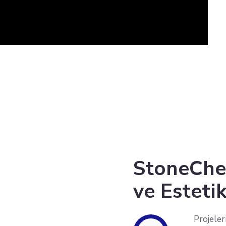
StoneChem
ve Esteti
Projele