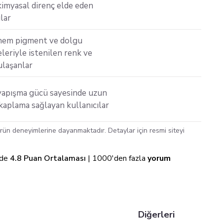
imyasal direnç elde eden
ılar
em pigment ve dolgu
eriyle istenilen renk ve
ulaşanlar
yapışma gücü sayesinde uzun
aplama sağlayan kullanıcılar
ün deneyimlerine dayanmaktadır. Detaylar için resmi siteyi
nde
4.8 Puan Ortalaması
| 1000'den fazla
yorum
Diğerleri