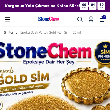
00
04
09
Kargonun Yola Çıkmasına Kalan Süre!
:
:
SAAT
DAK
SN
0
Simler
Epoksi Bazlı Parlak Gold Altın Sim – 20 ml