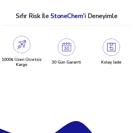
Hafta içi her gün 15:00’e, cumartesi günleri ise 13:00’e
kadar gelen siparişleriniz aynı gün içinde kargo
Sıfır Risk İle
StoneChem
'i Deneyimle
şirketimize teslim edilir.
1000₺ Üzeri Ücretsiz
30 Gün Garanti
Kolay İade
Kargo