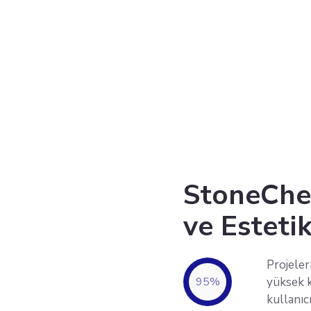
StoneChem
ve Esteti
Projele
yüksek k
95
%
kullanıc