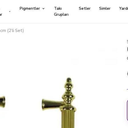
n
Pigmentler
Takı
Setler
Simler
Yard
ar
Grupları
 cm (2’li Set)