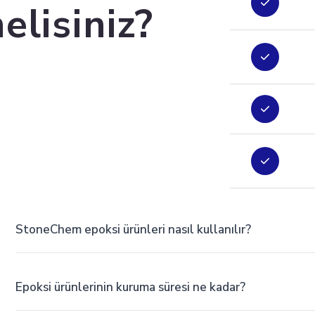
elisiniz?
StoneChem epoksi ürünleri nasıl kullanılır?
StoneChem epoksi ürünleri çok kolay kullanılır. Öncelikle yüzeyi
Epoksi ürünlerinin kuruma süresi ne kadar?
karıştırın. Homojen karışım elde ettikten sonra yüzeye uygulayı