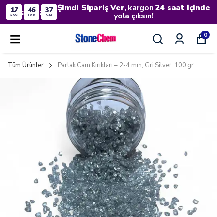
Şimdi Sipariş Ver
, kargon
24 saat içinde
17
46
36
:
:
yola çıksın!
SAAT
DAK
SN
0
Tüm Ürünler
Parlak Cam Kırıkları – 2-4 mm, Gri Silver, 100 gr