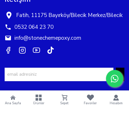
Fatih, 11175 Bayırköy/Bilecik Merkez/Bilecik
0532 064 23 70
info@stonechemepoxy.com
Ana Sayfa
Ürünler
Sepet
Favoriler
Hesabım
İkas E-Ticaret Ajansı :
StoneChem Epoxy