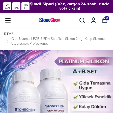
Şimdi Sipariş Ver
, kargon
24 saat içinde
23
55
05
:
:
yola çıksın!
SAAT
DAK
SN
0
RTV2
Gıda Uyumlu LFGB & FDA Sertifikalı Silikon 2 Kg- Kalıp Silikonu,
Ultra Esnek, Profesyonel