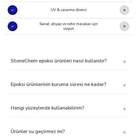
UV & sararma direnci
Sanat, ahşap ve nehir masaları için
uygun
StoneChem epoksi ürünleri nasıl kullanılır?
StoneChem epoksi ürünleri çok kolay kullanılır. Öncelikle
Epoksi ürünlerinin kuruma süresi ne kadar?
yüzeyi temizleyin, ardından A ve B bileşenlerini
belirtilen oranda karıştırın. Homojen karışım elde
ettikten sonra yüzeye uygulayın.
Kuruma süresi oda sıcaklığında genellikle 24-48 saat
Hangi yüzeylerde kullanabilirim?
arasındadır. Tam sertlik için 7 gün beklemenizi öneririz.
Sıcaklık ve nem oranı kuruma süresini etkileyebilir.
StoneChem epoksi ürünleri ahşap, metal, beton,
Ürünler su geçirmez mi?
seramik, cam ve plastik yüzeylerde güvenle